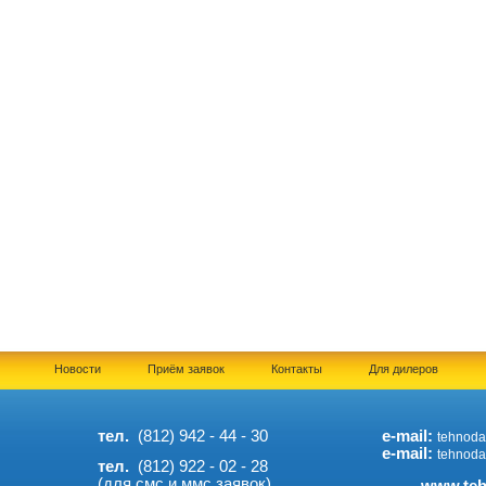
Новости
Приём заявок
Контакты
Для дилеров
тел.
(812) 942 - 44 - 30
e-mail:
tehnoda
e-mail:
.
tehnoda
тел.
(812) 922 - 02 - 28
(для смс и ммс заявок)