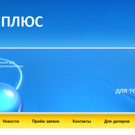
вания для
муникационных
для т
Новости
Приём заявок
Контакты
Для дилеров