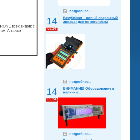
подробнее...
14
EasySplicer – новый сварочный
аппарат для оптоволокна
RONE всех видов: с
05.24
ам. А также
подробнее...
14
ВНИМАНИЕ! Оборудование в
наличии.
05.24
подробнее...