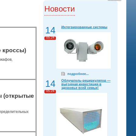
Новости
14
Интегрированные системы
05.24
 кроссы)
шкафов,
подробнее...
14
Облучатель-рециркулятор —
выгодная инвестиция в
здоровье всей семьи!
05.24
ы (открытые
спределительных