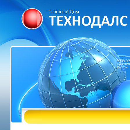
оборудо
телеком
систем