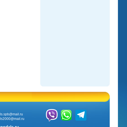
ls.
spb@mail.ru
ls2000@mail.ru