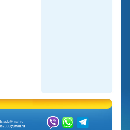
ls.
spb@mail.ru
ls2000@mail.ru