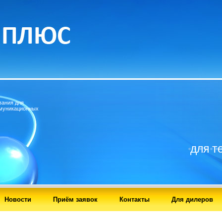
вания для
муникационных
для т
Новости
Приём заявок
Контакты
Для дилеров