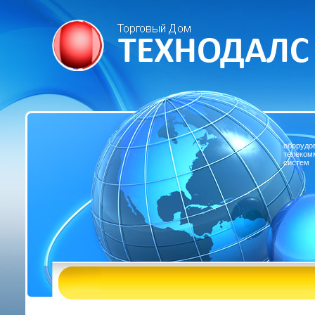
оборудо
телеком
систем