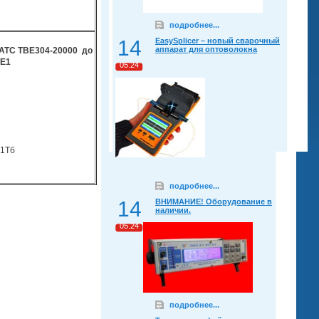
подробнее...
14
EasySplicer – новый сварочный
аппарат для оптоволокна
-АТС TBE304-20000
до
 Е1
05.24
 1Тб
подробнее...
14
ВНИМАНИЕ! Оборудование в
наличии.
05.24
подробнее...