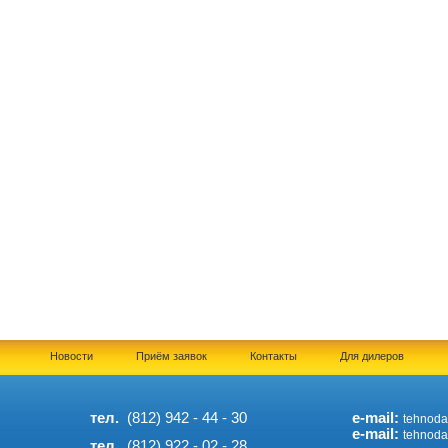
Новости
Приём заявок
Контакты
Для дилеров
тел.
(812) 942 - 44 - 30
e-mail:
tehnoda
e-mail:
.
tehnoda
тел.
(812) 922 - 02 - 28