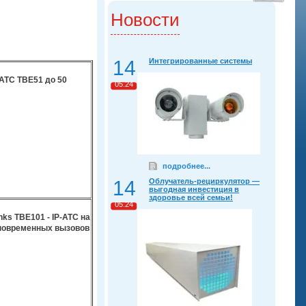
Новости
14
Интегрированные системы
-АТС TBE51 до 50
05.24
подробнее...
14
Облучатель-рециркулятор —
выгодная инвестиция в
здоровье всей семьи!
05.24
nks TBE101 - IP-АТС на
одновременных вызовов